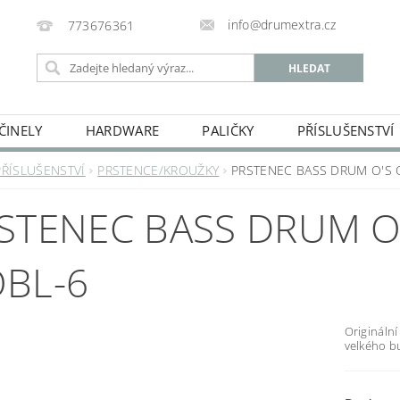
info@drumextra.cz
773676361
ČINELY
HARDWARE
PALIČKY
PŘÍSLUŠENSTVÍ
PŘÍSLUŠENSTVÍ
PRSTENCE/KROUŽKY
PRSTENEC BASS DRUM O'S 
STENEC BASS DRUM O'
BL-6
Originální
velkého 