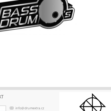
KT
info
@
drumextra.cz