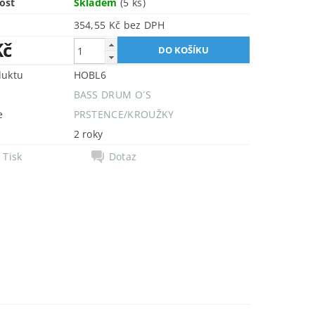
ost
Skladem
(5 ks)
354,55 Kč bez DPH
Kč
duktu
HOBL6
BASS DRUM O´S
e
PRSTENCE/KROUŽKY
2 roky
Tisk
Dotaz