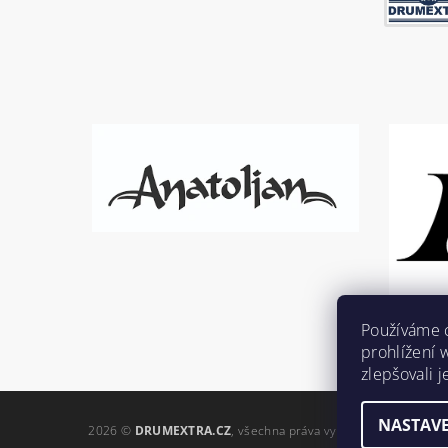
Používáme 
prohlížení 
zlepšovali 
NASTAVE
2026 ©
DRUMEXTRA.CZ
, všechna práva vyhrazena