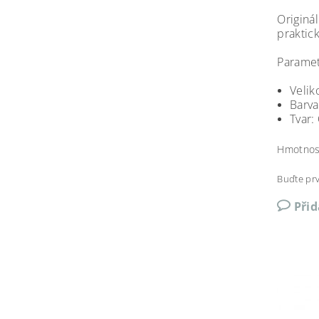
Originá
praktic
Paramet
Veliko
Barva
Tvar:
Hmotnos
Buďte prv
Při