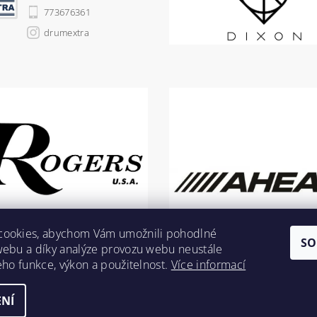
773676361
drumextra
cookies, abychom Vám umožnili pohodlné
SO
webu a díky analýze provozu webu neustále
jeho funkce, výkon a použitelnost.
Více informací
NÍ