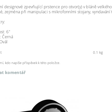
lní designové zpevňující prstence pro otvor(y) v bláně velké
ké, zejména při manipulaci s mikrofonními stojany, vyndavání 
ry:
st: 6"
: Černá
 Ovál
t
0.1 kg
ní, kdo napíše příspěvek k této položce.
dat komentář