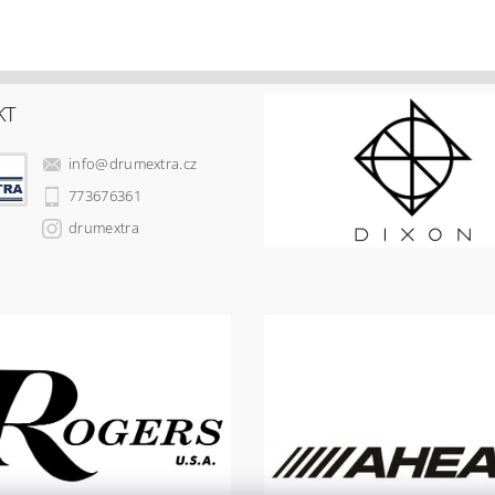
KT
info
@
drumextra.cz
773676361
drumextra