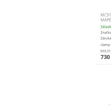
MC91
MAPE
Skla
Značk
Záruka
clamp
730