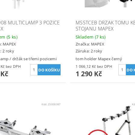
08 MULTICLAMP 3 POZICE
MSSTCEB DRZAK TOMU K
EX
STOJANU MAPEX
dem
(5 ks)
Skladem
(7 ks)
a:
MAPEX
Značka:
MAPEX
: 2 roky
Záruka: 2 roky
lamp / držák se třemi pozicemi
tom holder Mapex černý
785,12 Kč bez DPH
1 066,12 Kč bez DPH
 Kč
1 290 Kč
Kód:
25008387
K