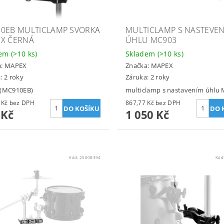
0EB MULTICLAMP SVORKA
MULTICLAMP S NASTEVE
X ČERNÁ
ÚHLU MC903
dem
(>10 ks)
Skladem
(>10 ks)
a:
MAPEX
Značka:
MAPEX
: 2 roky
Záruka: 2 roky
 (MC910EB)
multiclamp s nastavením úhlu
603,31 Kč bez DPH
867,77 Kč bez DPH
 Kč
1 050 Kč
Kód:
25008394
Kód