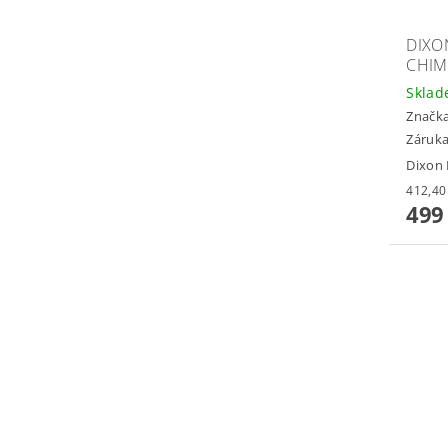
DIXO
CHI
Skla
Značk
Záruka
Dixon
499