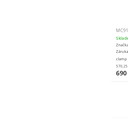
MC91
Skla
Značk
Záruka
clamp
690