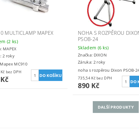
0 MULTICLAMP MAPEX
NOHA S ROZPĚROU DIXO
PSOB-24
dem
(2 ks)
Skladem
(6 ks)
a:
MAPEX
Značka:
DIXON
: 2 roky
Záruka: 2 roky
 Mapex MC910
noha s rozpěrou Dixon PSOB-2
570,25 Kč bez DPH
 Kč
735,54 Kč bez DPH
890 Kč
DALŠÍ PRODUKTY