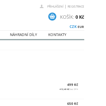
|
PŘIHLÁŠENÍ
REGISTRACE
KOŠÍK:
0 Kč
CZK
EUR
NÁHRADNÍ DÍLY
KONTAKTY
499 Kč
412,40 Kč
bez DPH
650 Kč