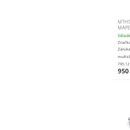
MTH9
MAP
Skla
Značk
Záruka
multic
950