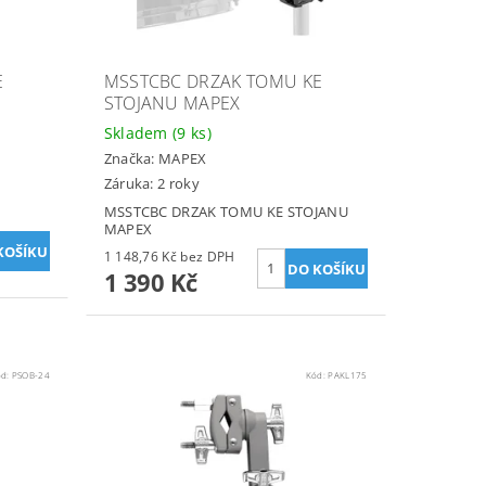
E
MSSTCBC DRZAK TOMU KE
STOJANU MAPEX
Skladem
(9 ks)
Značka:
MAPEX
Záruka: 2 roky
MSSTCBC DRZAK TOMU KE STOJANU
MAPEX
1 148,76 Kč bez DPH
1 390 Kč
ód:
PSOB-24
Kód:
PAKL175