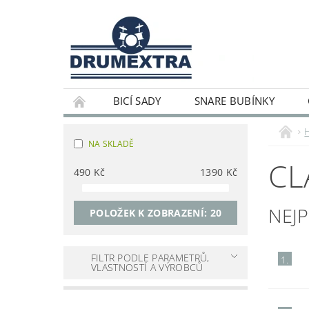
BICÍ SADY
SNARE BUBÍNKY
NA SKLADĚ
CL
490
Kč
1390
Kč
NEJ
POLOŽEK K ZOBRAZENÍ:
20
FILTR PODLE PARAMETRŮ,
1.
VLASTNOSTÍ A VÝROBCŮ