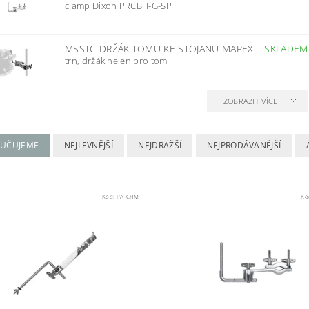
clamp Dixon PRCBH-G-SP
MSSTC DRŽÁK TOMU KE STOJANU MAPEX
–
SKLADEM
trn, držák nejen pro tom
ZOBRAZIT VÍCE
UČUJEME
NEJLEVNĚJŠÍ
NEJDRAŽŠÍ
NEJPRODÁVANĚJŠÍ
Kód:
PA-CHM
Kó