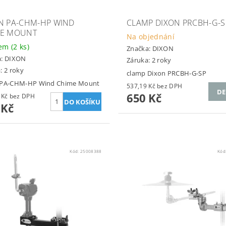
N PA-CHM-HP WIND
CLAMP DIXON PRCBH-G-S
ME MOUNT
Na objednání
dem
(2 ks)
Značka:
DIXON
a:
DIXON
Záruka: 2 roky
: 2 roky
clamp Dixon PRCBH-G-SP
 PA-CHM-HP Wind Chime Mount
537,19 Kč bez DPH
DE
650 Kč
412,40 Kč bez DPH
 Kč
Kód:
25008388
Kód