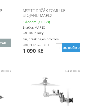
P
MSSTC DRŽÁK TOMU KE
STOJANU MAPEX
Skladem
(>10 ks)
Značka:
MAPEX
Záruka: 2 roky
trn, držák nejen pro tom
TAIL
900,83 Kč bez DPH
1 090 Kč
:
25008386
Kód:
25008385