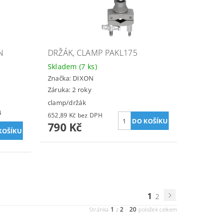
N
DRŽÁK, CLAMP PAKL175
Skladem
(7 ks)
Značka:
DIXON
Záruka: 2 roky
clamp/držák
4
652,89 Kč bez DPH
790 Kč
1
2
1
2
20
Stránka
z
-
položek celkem