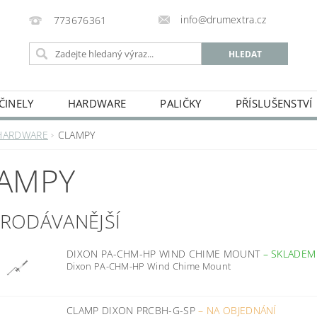
info@drumextra.cz
773676361
ČINELY
HARDWARE
PALIČKY
PŘÍSLUŠENSTVÍ
HARDWARE
CLAMPY
AMPY
PRODÁVANĚJŠÍ
DIXON PA-CHM-HP WIND CHIME MOUNT
–
SKLADEM
Dixon PA-CHM-HP Wind Chime Mount
CLAMP DIXON PRCBH-G-SP
–
NA OBJEDNÁNÍ