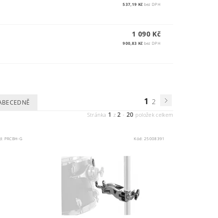
537,19 Kč
bez DPH
1 090 Kč
900,83 Kč
bez DPH
1
2
ABECEDNĚ
1
2
20
Stránka
z
-
položek celkem
d:
PRCBH-G
Kód:
25008391