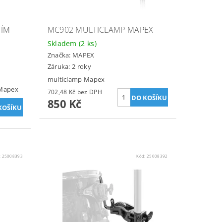
NÍM
MC902 MULTICLAMP MAPEX
Skladem
(2 ks)
Značka:
MAPEX
Záruka: 2 roky
multiclamp Mapex
 Mapex
702,48 Kč bez DPH
850 Kč
:
25008393
Kód:
25008392