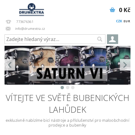
0 Kč
CZK
EUR
773676361
info@drumextra.cz
VÍTEJTE VE SVĚTĚ BUBENICKÝCH
LAHŮDEK
exkluzivně nabízíme bicí nástroje a příslušenství pro maloobchodní
prodejce a bubeníky