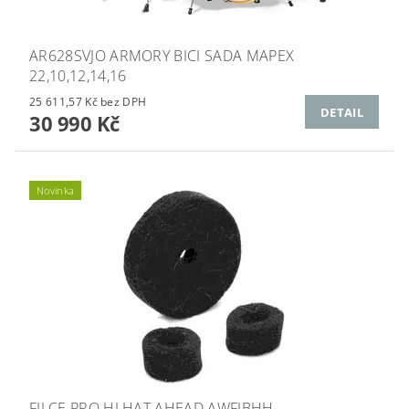
AR628SVJO ARMORY BICI SADA MAPEX
22,10,12,14,16
25 611,57 Kč bez DPH
DETAIL
30 990 Kč
Novinka
FILCE PRO HI HAT AHEAD AWFJBHH