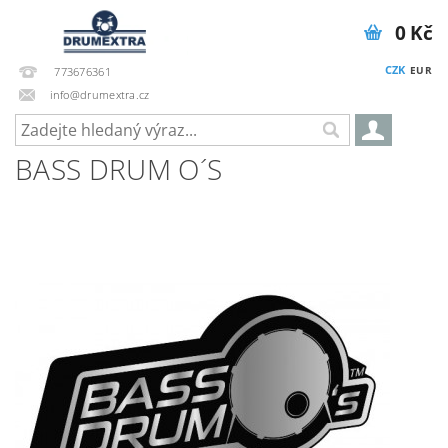
0 Kč
CZK
EUR
773676361
info@drumextra.cz
BASS DRUM O´S