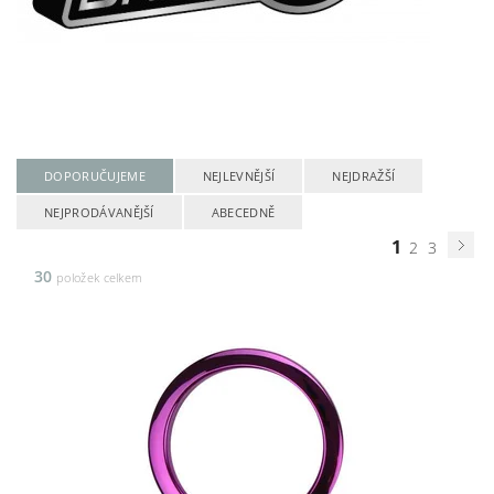
DOPORUČUJEME
NEJLEVNĚJŠÍ
NEJDRAŽŠÍ
NEJPRODÁVANĚJŠÍ
ABECEDNĚ
1
2
3
30
položek celkem