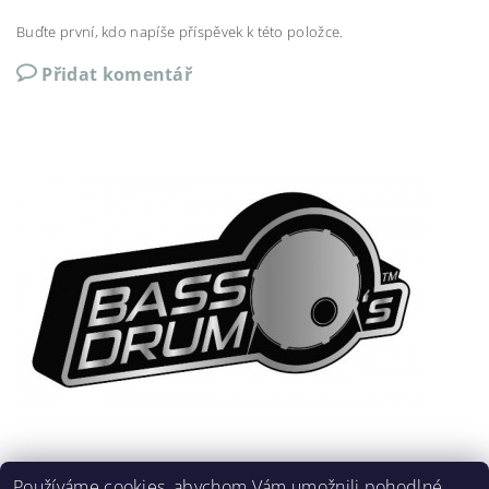
Buďte první, kdo napíše příspěvek k této položce.
Přidat komentář
Používáme cookies, abychom Vám umožnili pohodlné