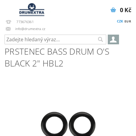
0 Kč
CZK
EUR
773676361
info@drumextra.cz
PRSTENEC BASS DRUM O'S
BLACK 2" HBL2