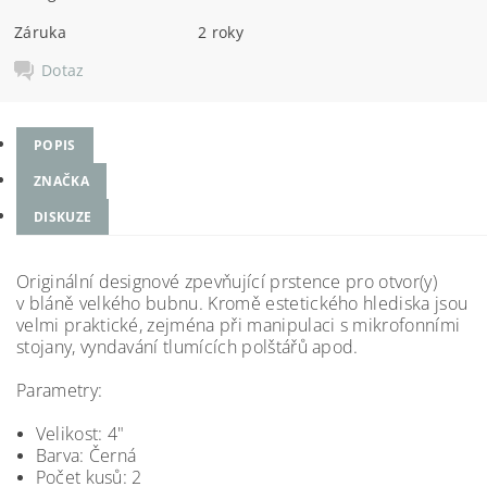
Záruka
2 roky
Dotaz
POPIS
ZNAČKA
DISKUZE
Originální designové zpevňující prstence pro otvor(y)
v bláně velkého bubnu. Kromě estetického hlediska jsou
velmi praktické, zejména při manipulaci s mikrofonními
stojany, vyndavání tlumících polštářů apod.
Parametry:
Velikost: 4"
Barva: Černá
Počet kusů: 2