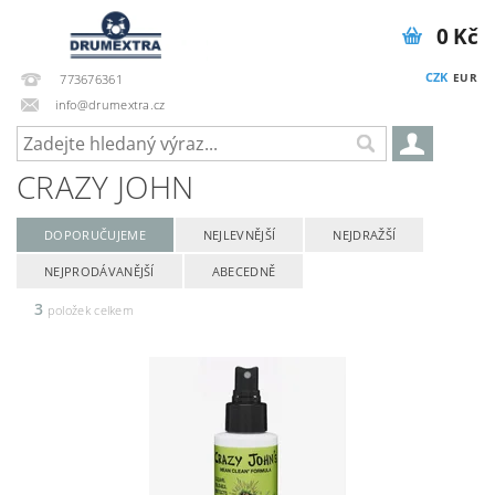
0 Kč
CZK
EUR
773676361
info@drumextra.cz
CRAZY JOHN
DOPORUČUJEME
NEJLEVNĚJŠÍ
NEJDRAŽŠÍ
NEJPRODÁVANĚJŠÍ
ABECEDNĚ
3
položek celkem