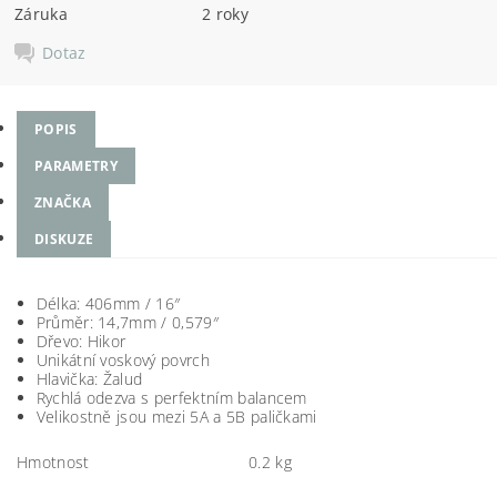
Záruka
2 roky
Dotaz
POPIS
PARAMETRY
ZNAČKA
DISKUZE
Délka: 406mm / 16″
Průměr: 14,7mm / 0,579″
Dřevo: Hikor
Unikátní voskový povrch
Hlavička: Žalud
Rychlá odezva s perfektním balancem
Velikostně jsou mezi 5A a 5B paličkami
Hmotnost
0.2 kg