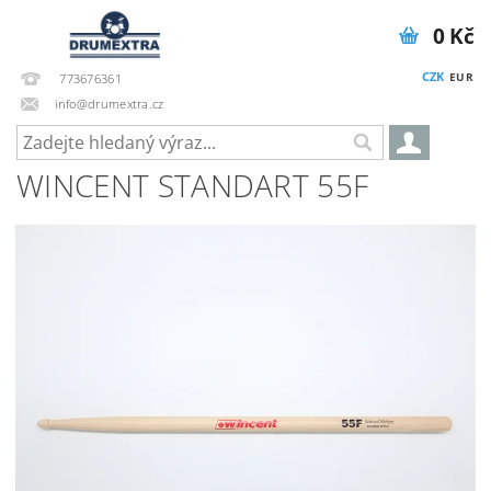
0 Kč
CZK
EUR
773676361
info@drumextra.cz
WINCENT STANDART 55F