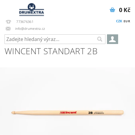
0 Kč
CZK
EUR
773676361
info@drumextra.cz
WINCENT STANDART 2B