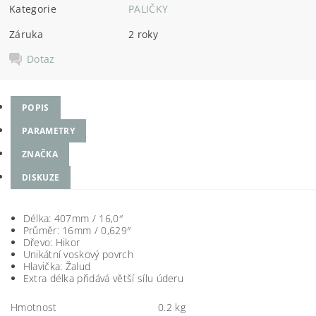
Kategorie
PALIČKY
Záruka
2 roky
Dotaz
POPIS
PARAMETRY
ZNAČKA
DISKUZE
Délka:
407mm / 16,0″
Průměr:
16mm / 0,629″
Dřevo: Hikor
Unikátní voskový povrch
Hlavička: Žalud
Extra délka přidává větší sílu úderu
Hmotnost
0.2 kg