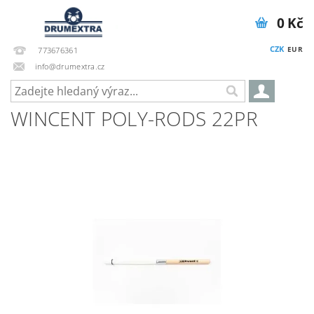
0 Kč
CZK
EUR
773676361
info@drumextra.cz
WINCENT POLY-RODS 22PR