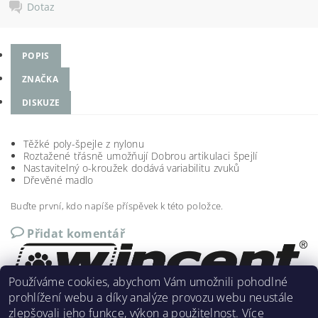
Dotaz
POPIS
ZNAČKA
DISKUZE
Těžké poly-špejle z nylonu
Roztažené třásně umožňují Dobrou artikulaci špejlí
Nastavitelný o-kroužek dodává variabilitu zvuků
Dřevěné madlo
Buďte první, kdo napíše příspěvek k této položce.
Přidat komentář
Používáme cookies, abychom Vám umožnili pohodlné
prohlížení webu a díky analýze provozu webu neustále
zlepšovali jeho funkce, výkon a použitelnost.
Více