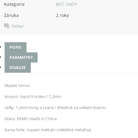
Kategorie
BICÍ SADY
Záruka
2 roky
Dotaz
POPIS
PARAMETRY
DISKUZE
Mapex Venus
korpus: topol 9 vrstev / 7,2mm
ráfky: 1,2mm tomy a snare / dřevěné na velkém bubnu
blány: REMO made in China
barva folie: copper mettalic (měděná metalíza)