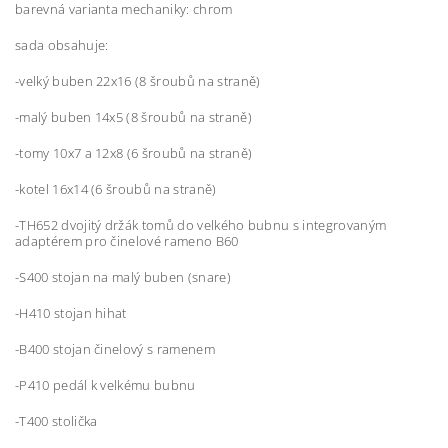
barevná varianta mechaniky: chrom
sada obsahuje:
-velký buben 22x16 (8 šroubů na straně)
-malý buben 14x5 (8 šroubů na straně)
-tomy 10x7 a 12x8 (6 šroubů na straně)
-kotel 16x14 (6 šroubů na straně)
-TH652 dvojitý držák tomů do velkého bubnu s integrovaným
adaptérem pro činelové rameno B60
-S400 stojan na malý buben (snare)
-H410 stojan hihat
-B400 stojan činelový s ramenem
-P410 pedál k velkému bubnu
-T400 stolička