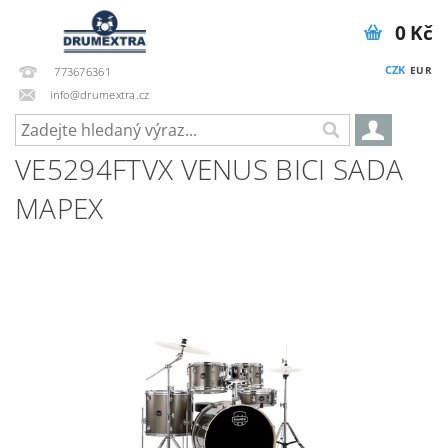
0 Kč
CZK
EUR
773676361
info@drumextra.cz
VE5294FTVX VENUS BICI SADA
MAPEX