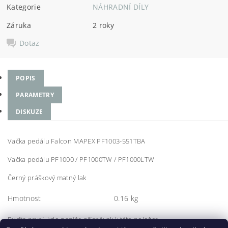
Kategorie
NÁHRADNÍ DÍLY
Záruka
2 roky
Dotaz
POPIS
PARAMETRY
DISKUZE
Vačka pedálu Falcon MAPEX PF1003-551TBA
Vačka pedálu PF1000 / PF1000TW / PF1000LTW
Černý práškový matný lak
Hmotnost
0.16 kg
Buďte první, kdo napíše příspěvek k této položce.