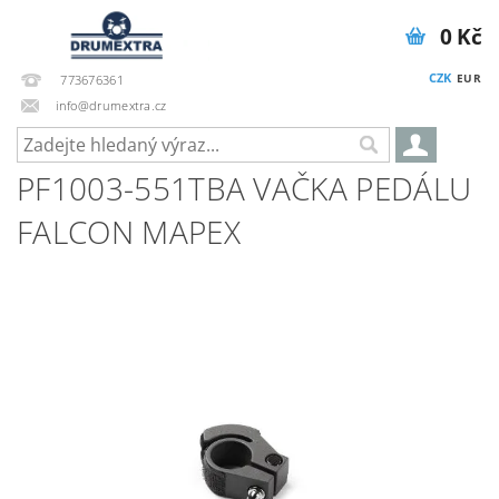
0 Kč
CZK
EUR
773676361
info@drumextra.cz
PF1003-551TBA VAČKA PEDÁLU
FALCON MAPEX