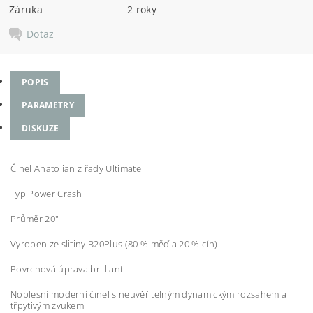
Záruka
2 roky
Dotaz
POPIS
PARAMETRY
DISKUZE
Činel Anatolian z řady Ultimate
Typ Power Crash
Průměr 20"
Vyroben ze slitiny B20Plus (80 % měď a 20 % cín)
Povrchová úprava brilliant
Noblesní moderní činel s neuvěřitelným dynamickým rozsahem a
třpytivým zvukem