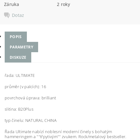
Záruka
2 roky
Dotaz
POPIS
PARAMETRY
DISKUZE
řada: ULTIMATE
průměr (v palcích): 16
povrchová úprava: brilliant
slitina: B20Plus
typ činelu: NATURAL CHINA
Řada Ultimate nabízí noblesní moderní činely s bohatým
hammeringem a ""třpytivým"" zvukem. Rock/metalový bestseller.