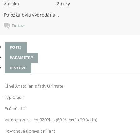
Záruka
2 roky
Položka byla vyprodána...
Dotaz
POPIS
PARAMETRY
DISKUZE
Činel Anatolian z řady Ultimate
Typ Crash
Průměr 14"
Vyroben ze slitiny B20Plus (80 % měď a 20 % cín)
Povrchová úprava brilliant