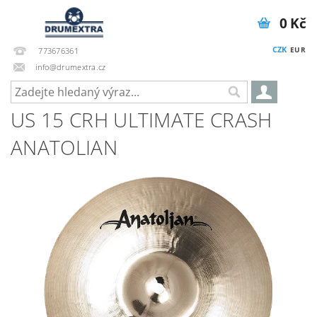
0 Kč
CZK
EUR
773676361
info@drumextra.cz
US 15 CRH ULTIMATE CRASH
ANATOLIAN