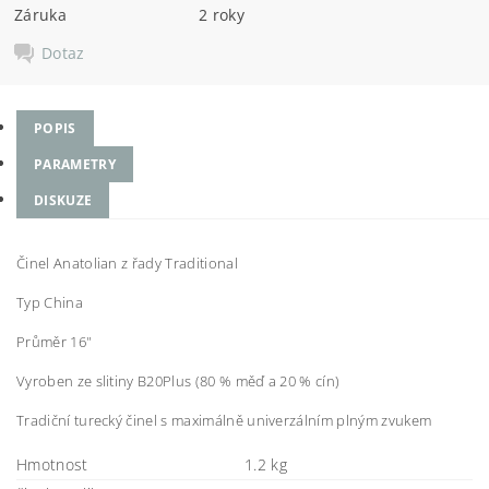
Záruka
2 roky
Dotaz
POPIS
PARAMETRY
DISKUZE
Činel Anatolian z řady Traditional
Typ China
Průměr 16"
Vyroben ze slitiny B20Plus (80 % měď a 20 % cín)
Tradiční turecký činel s maximálně univerzálním plným zvukem
Hmotnost
1.2 kg