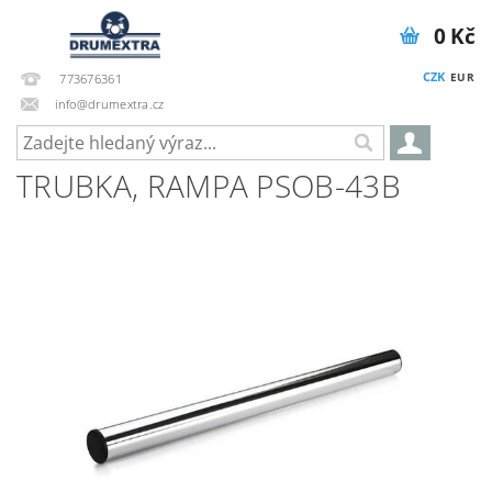
0 Kč
CZK
EUR
773676361
info@drumextra.cz
TRUBKA, RAMPA PSOB-43B