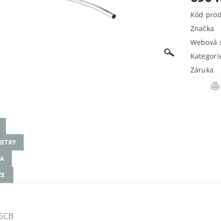
Kód pro
Značka
Webová s
Kategori
Záruka
ETRY
A
ZE
6CB