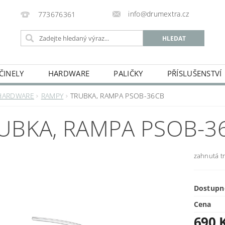
info@drumextra.cz
773676361
ČINELY
HARDWARE
PALIČKY
PŘÍSLUŠENSTVÍ
HARDWARE
RAMPY
TRUBKA, RAMPA PSOB-36CB
UBKA, RAMPA PSOB-3
zahnutá t
Dostupn
Cena
690 