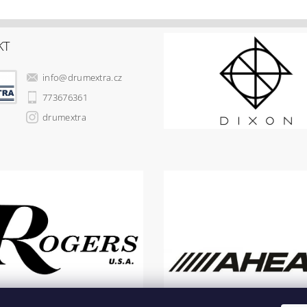
KT
info
@
drumextra.cz
773676361
drumextra