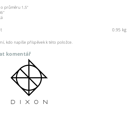
 o průměru 1,5"
36"
tá
t
0.95 kg
ní, kdo napíše příspěvek k této položce.
dat komentář