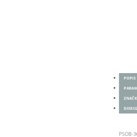
POPIS
PARAM
ZNAČK
DISKU
PSOB-3