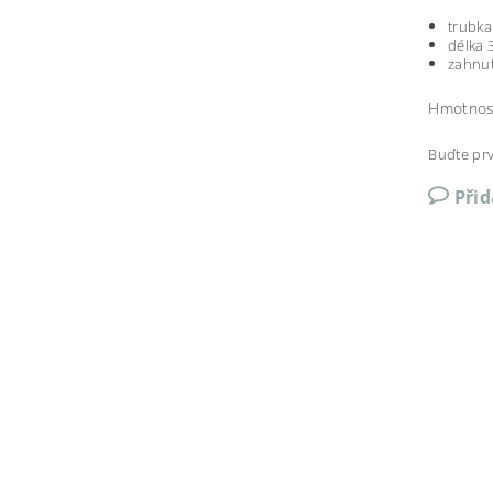
trubka
délka 
zahnu
Hmotnos
Buďte prv
Při