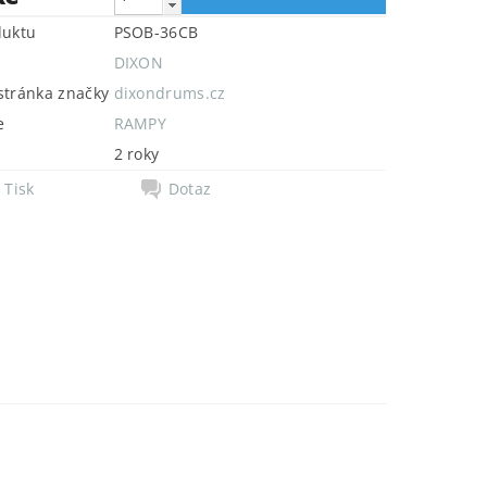
duktu
PSOB-36CB
DIXON
tránka značky
dixondrums.cz
e
RAMPY
2 roky
Tisk
Dotaz