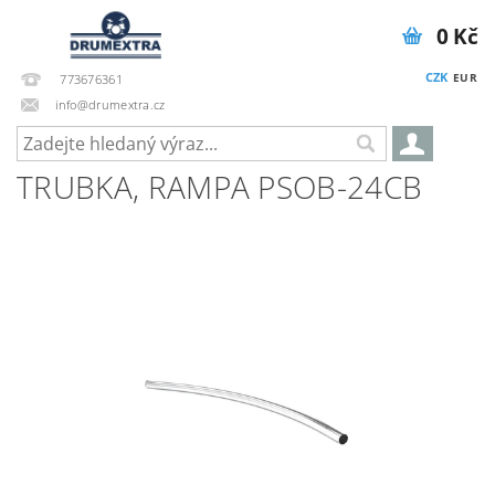
0 Kč
CZK
EUR
773676361
info@drumextra.cz
TRUBKA, RAMPA PSOB-24CB