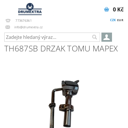
0 Kč
CZK
EUR
773676361
info@drumextra.cz
TH687SB DRZAK TOMU MAPEX