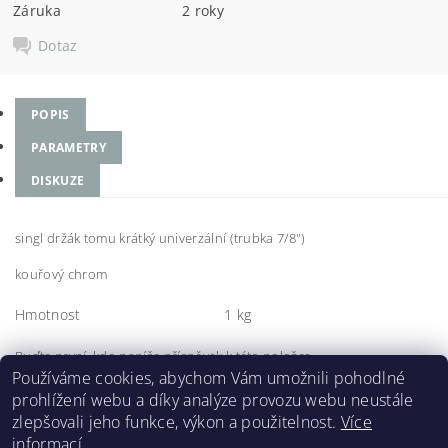
Záruka
2 roky
Dotaz
POPIS
PARAMETRY
DISKUZE
singl držák tomu krátký univerzální (trubka 7/8")
kouřový chrom
Hmotnost
1 kg
Buďte první, kdo napíše příspěvek k této položce.
Používáme cookies, abychom Vám umožnili pohodlné
Přidat komentář
prohlížení webu a díky analýze provozu webu neustále
zlepšovali jeho funkce, výkon a použitelnost.
Více
informací