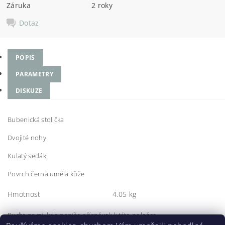
Záruka
2 roky
Dotaz
POPIS
PARAMETRY
DISKUZE
Bubenická stolička
Dvojité nohy
Kulatý sedák
Povrch černá umělá kůže
Hmotnost
4.05 kg
Buďte první, kdo napíše příspěvek k této položce.