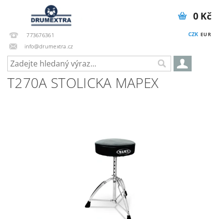
0 Kč
CZK
EUR
773676361
info@drumextra.cz
T270A STOLICKA MAPEX