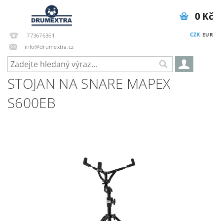
0 Kč
CZK
EUR
773676361
info@drumextra.cz
STOJAN NA SNARE MAPEX
S600EB