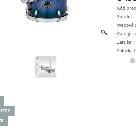
Kód pro
Značka
Webová s
Kategori
Záruka
Položka 
ETRY
ZE