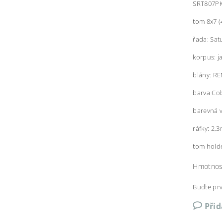
SRT807P
tom 8x7 (
řada: Sat
korpus: j
blány: R
barva Cob
barevná 
ráfky: 2,
tom hold
Hmotnos
Buďte prv
Při