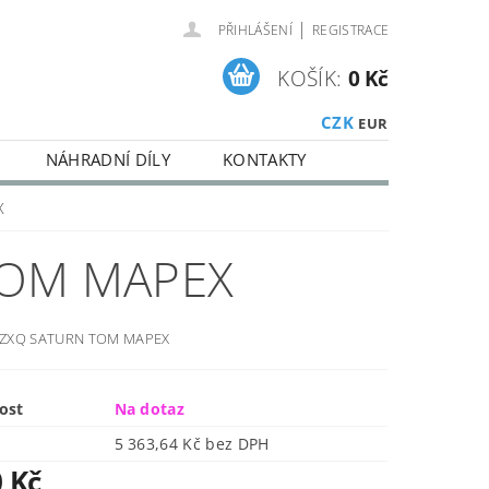
|
PŘIHLÁŠENÍ
REGISTRACE
KOŠÍK:
0 Kč
CZK
EUR
NÁHRADNÍ DÍLY
KONTAKTY
X
TOM MAPEX
KZXQ
SATURN TOM MAPEX
ost
Na dotaz
5 363,64 Kč bez DPH
0 Kč