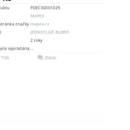
duktu
PDECX0001029
MAPEX
tránka značky
mapex.cz
e
JEDNOTLIVÉ BUBNY
2 roky
byla vyprodána...
Tisk
Dotaz