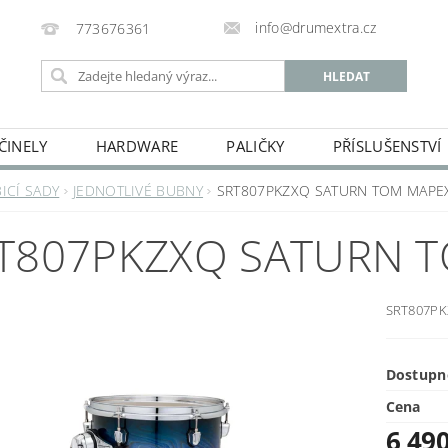
info@drumextra.cz
773676361
ČINELY
HARDWARE
PALIČKY
PŘÍSLUŠENSTVÍ
BICÍ SADY
JEDNOTLIVÉ BUBNY
SRT807PKZXQ SATURN TOM MAPE
T807PKZXQ SATURN 
SRT807P
Dostupn
Cena
6 49