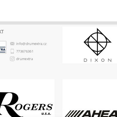
KT
info
@
drumextra.cz
773676361
drumextra