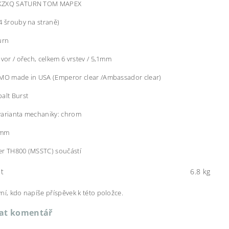
KZXQ
SATURN TOM MAPEX
4 šrouby na straně)
urn
avor / ořech, celkem 6 vrstev / 5,1mm
EMO made in USA (Emperor clear /Ambassador clear)
alt Burst
varianta mechaniky: chrom
3mm
er TH800 (MSSTC) součástí
t
6.8 kg
ní, kdo napíše příspěvek k této položce.
dat komentář