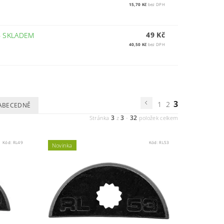
15,70 Kč
bez DPH
49 Kč
–
SKLADEM
40,50 Kč
bez DPH
3
1
2
ABECEDNĚ
3
3
32
Stránka
z
-
položek celkem
Kód:
RL49
Kód:
RL53
Novinka