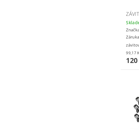
ZÁVI
Skla
Značk
Záruka
závit
120