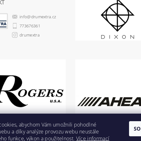
KT
info
@
drumextra.cz
773676361
drumextra
cookies, abychom Vám umožnili pohodlné
SO
webu a díky analýze provozu webu neustále
jeho funkce, výkon a použitelnost.
Více informací