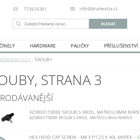
info@drumextra.cz
773676361
ČINELY
HARDWARE
PALIČKY
PŘÍSLUŠENSTVÍ
NÁHRADNÍ DÍLY
ŠROUBY
OUBY
, STRANA 3
PRODÁVANĚJŠÍ
AZ0800170EBX SROUB S KRIDL. MATKOU 8MM MAP
AZ0800170EBX SROUB S KRIDL. MATKOU 8mm MAPEX
HEX HEAD CAP SCREW - M8 X P1.25 X 40L MAPEX
–
S