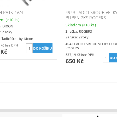
N PATS-4V/4
4943 LADICI SROUB VELK
BUBEN 2KS ROGERS
dem
(>10 ks)
Skladem
(>10 ks)
a:
DIXON
Značka:
ROGERS
: 2 roky
Záruka: 2 roky
ní ladící šrouby Dixon
4943 LADICI SROUB VELKY BUB
106,61 Kč bez DPH
ROGERS
 Kč
537,19 Kč bez DPH
650 Kč