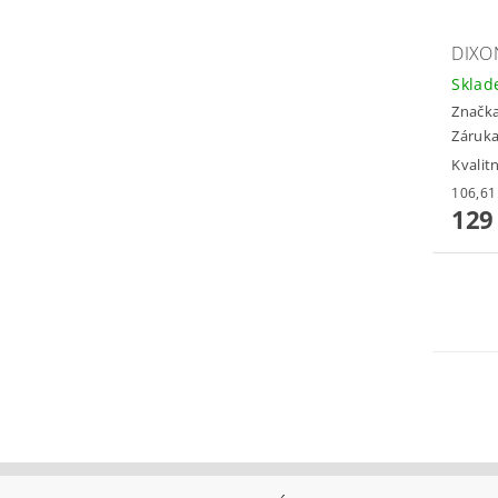
DIXO
Skla
Značk
Záruka
Kvalit
129