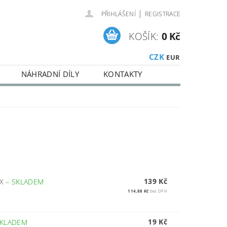
|
PŘIHLÁŠENÍ
REGISTRACE
KOŠÍK:
0 Kč
CZK
EUR
NÁHRADNÍ DÍLY
KONTAKTY
139 Kč
EX
–
SKLADEM
114,88 Kč
bez DPH
19 Kč
KLADEM