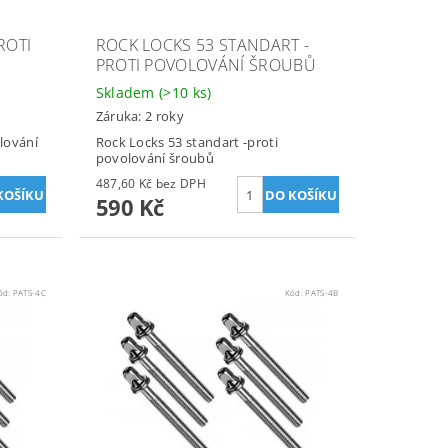
ROTI
ROCK LOCKS 53 STANDART -
PROTI POVOLOVÁNÍ ŠROUBŮ
Skladem
(>10 ks)
Záruka: 2 roky
lování
Rock Locks 53 standart -proti
povolování šroubů
487,60 Kč bez DPH
590 Kč
ód:
PATS-4C
Kód:
PATS-4B