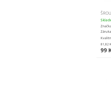
ŠROU
Skla
Značk
Záruka
Kvalit
99 