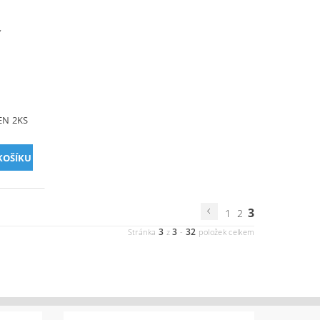
Y
EN 2KS
3
1
2
3
3
32
Stránka
z
-
položek celkem