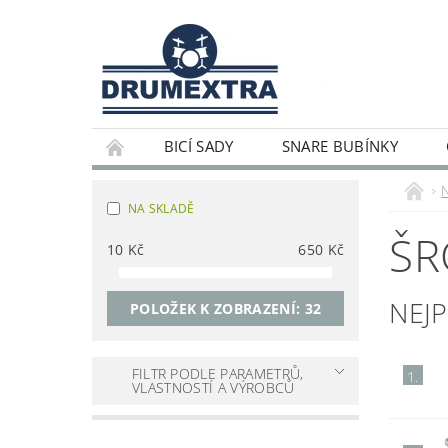
BICÍ SADY
SNARE BUBÍNKY
NA SKLADĚ
ŠR
10
Kč
650
Kč
NEJ
POLOŽEK K ZOBRAZENÍ:
32
FILTR PODLE PARAMETRŮ,
1.
VLASTNOSTÍ A VÝROBCŮ