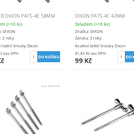
B DIXON PATS-4E 58MM
DIXON PATS-4C 42MM
dem
(>10 ks)
Skladem
(>10 ks)
a:
DIXON
Značka:
DIXON
: 2 roky
Záruka: 2 roky
ní ladící šrouby Dixon
Kvalitní ladící šrouby Dixon
81,82 Kč bez DPH
81,82 Kč bez DPH
Kč
99 Kč
Kód:
PATS-4V/4