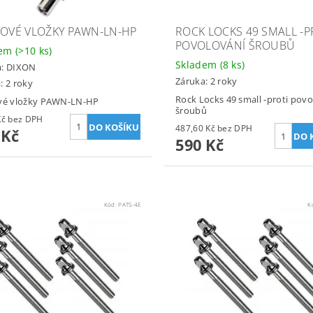
TOVÉ VLOŽKY PAWN-LN-HP
ROCK LOCKS 49 SMALL -P
POVOLOVÁNÍ ŠROUBŮ
dem
(>10 ks)
Skladem
(8 ks)
a:
DIXON
Záruka: 2 roky
: 2 roky
Rock Locks 49 small -proti povo
ové vložky PAWN-LN-HP
šroubů
99,17 Kč bez DPH
487,60 Kč bez DPH
 Kč
590 Kč
Kód:
PATS-4E
K