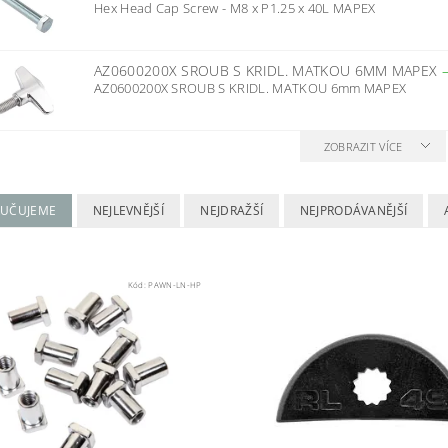
Hex Head Cap Screw - M8 x P1.25 x 40L MAPEX
AZ0600200X SROUB S KRIDL. MATKOU 6MM MAPEX
AZ0600200X SROUB S KRIDL. MATKOU 6mm MAPEX
ZOBRAZIT VÍCE
UČUJEME
NEJLEVNĚJŠÍ
NEJDRAŽŠÍ
NEJPRODÁVANĚJŠÍ
Kód:
PAWN-LN-HP