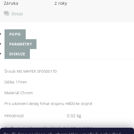
Záruka
2 roky
Dotaz
POPIS
PARAMETRY
DISKUZE
Šroub M5 MAPEX SF0500170
Délka 17mm
Materiál Chrom
Pro ukotvení desky hihat stojanu H800 ke stojně
Hmotnost
0.02 kg
Buďte první, kdo napíše příspěvek k této položce.