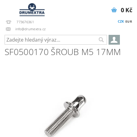
0 Kč
CZK
EUR
773676361
info@drumextra.cz
SF0500170 ŠROUB M5 17MM