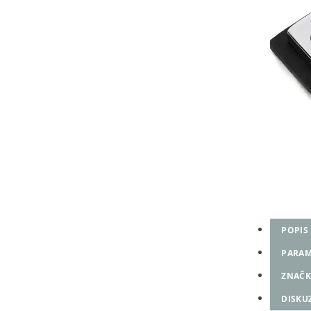
POPIS
PARAM
ZNAČK
DISKU