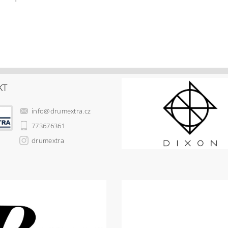
KT
info
@
drumextra.cz
773676361
drumextra