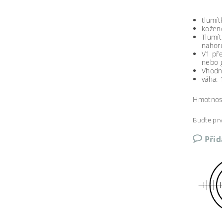
tlumí
kožen
Tlumít
nahoru
V1 pře
nebo g
Vhodné
váha:
Hmotnos
Buďte prv
Při