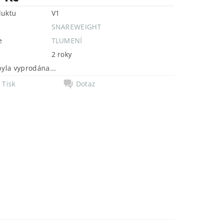
duktu
V1
SNAREWEIGHT
e
TLUMENÍ
2 roky
byla vyprodána...
Tisk
Dotaz