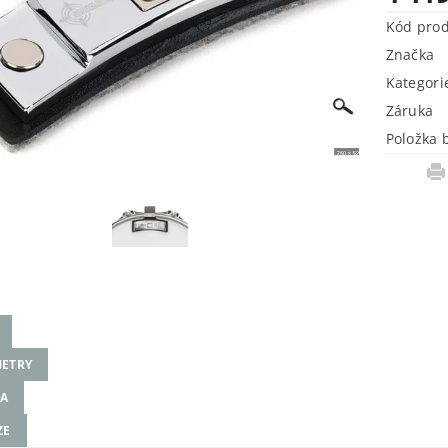
Kód pro
Značka
Kategori
Záruka
Položka 
ETRY
A
ZE