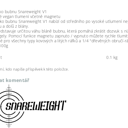
tko bubnu Snareweight V1
é vegan tlumení včetně magnetu
ko bubnu Snareweight V1 nabízí od středního po vysoké utlumení neje
 a dolů z blány.
dstavuje určitou váhu bláně bubnu, která pomáhá zkrátit dozvuk s niž
ely. Pomocí funkce magnetu zapnuto / vypnuto můžete rychle tlumit n
 pro všechny typy kovových a litých ráfků a 1/4 "dřevěných obručí-rá
 100g
t
0.1 kg
ní, kdo napíše příspěvek k této položce.
dat komentář