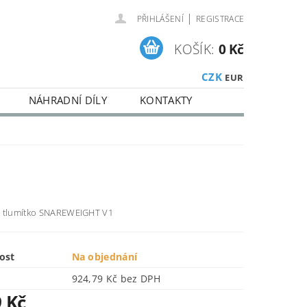
|
PŘIHLÁŠENÍ
REGISTRACE
KOŠÍK:
0 Kč
CZK
EUR
NÁHRADNÍ DÍLY
KONTAKTY
 tlumítko
SNAREWEIGHT V1
ost
Na objednání
924,79 Kč bez DPH
9 Kč