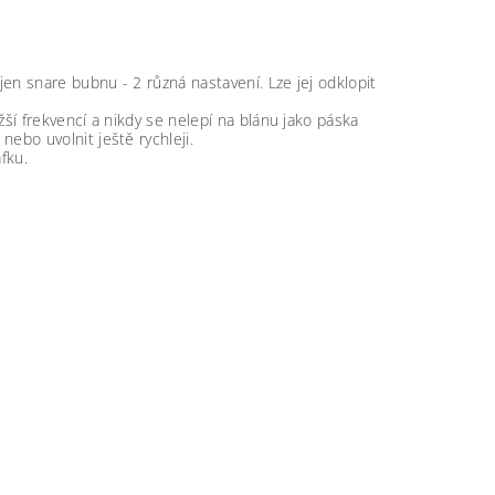
n snare bubnu - 2 různá nastavení. Lze jej odklopit
ší frekvencí a nikdy se nelepí na blánu jako páska
ebo uvolnit ještě rychleji.
fku.