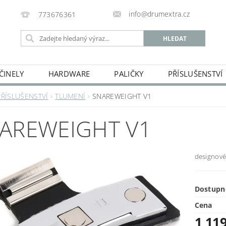
info@drumextra.cz
773676361
ČINELY
HARDWARE
PALIČKY
PŘÍSLUŠENSTVÍ
PŘÍSLUŠENSTVÍ
TLUMENÍ
SNAREWEIGHT V1
AREWEIGHT V1
designové
Dostupn
Cena
1 11