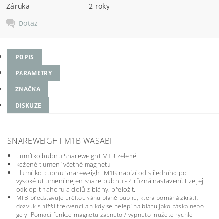
Záruka
2 roky
Dotaz
POPIS
PARAMETRY
ZNAČKA
DISKUZE
SNAREWEIGHT M1B WASABI
tlumítko bubnu Snareweight M1B zelené
kožené tlumení včetně magnetu
Tlumítko bubnu Snareweight M1B nabízí od středního po
vysoké utlumení nejen snare bubnu - 4 různá nastavení. Lze jej
odklopit nahoru a dolů z blány, přeložit.
M1B představuje určitou váhu bláně bubnu, která pomáhá zkrátit
dozvuk s nižší frekvencí a nikdy se nelepí na blánu jako páska nebo
gely. Pomocí funkce magnetu zapnuto / vypnuto můžete rychle