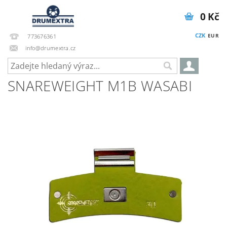
0 Kč
CZK
EUR
773676361
info@drumextra.cz
SNAREWEIGHT M1B WASABI