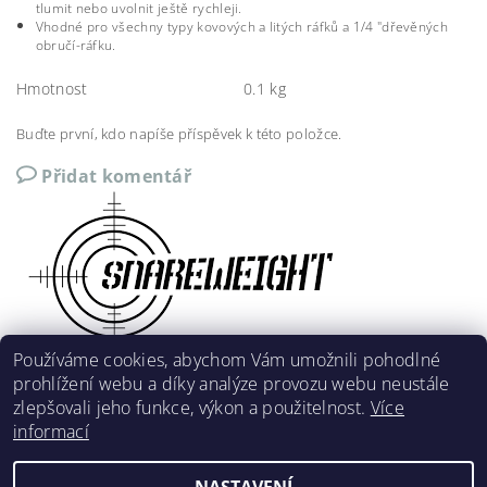
tlumit nebo uvolnit ještě rychleji.
Vhodné pro všechny typy kovových a litých ráfků a 1/4 "dřevěných
obručí-ráfku.
Hmotnost
0.1 kg
Buďte první, kdo napíše příspěvek k této položce.
Přidat komentář
Používáme cookies, abychom Vám umožnili pohodlné
prohlížení webu a díky analýze provozu webu neustále
zlepšovali jeho funkce, výkon a použitelnost.
Více
informací