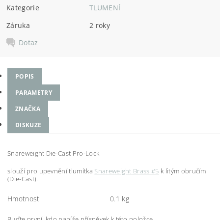
Kategorie
TLUMENÍ
Záruka
2 roky
Dotaz
POPIS
PARAMETRY
ZNAČKA
DISKUZE
Snareweight Die-Cast Pro-Lock
slouží pro upevnění tlumítka
Snareweight Brass #5
k litým obručím
(Die-Cast).
Hmotnost
0.1 kg
Buďte první, kdo napíše příspěvek k této položce.