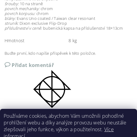
šrouby:
10 na straně
povrch mechaniky:
chrom
povrch korpusu:
chrom
blány:
Evans Uno coated / Taiwan clear resonant
struník:
Dixon exclusive Flip-Drop
příslušneství v ceně:
bubenická kapsa na příslušenství 18×13cm
Hmotnost
8 kg
Buďte první, kdo napíše příspěvek k této položce.
Přidat komentář
Používáme cookies, abychom Vám umožnili pohodlné
prohlížení webu a díky analýze provozu webu neustále
zlepšovali jeho funkce, výkon a použitelnost.
Více
informací