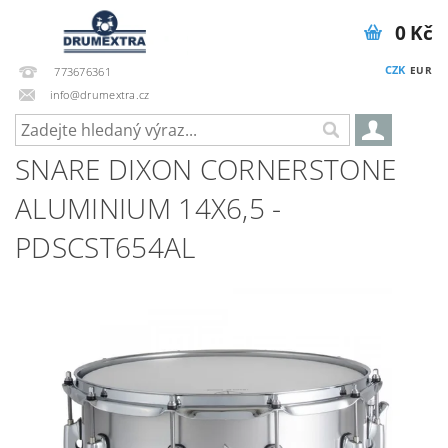
0 Kč
CZK
EUR
773676361
info@drumextra.cz
SNARE DIXON CORNERSTONE
ALUMINIUM 14X6,5 -
PDSCST654AL