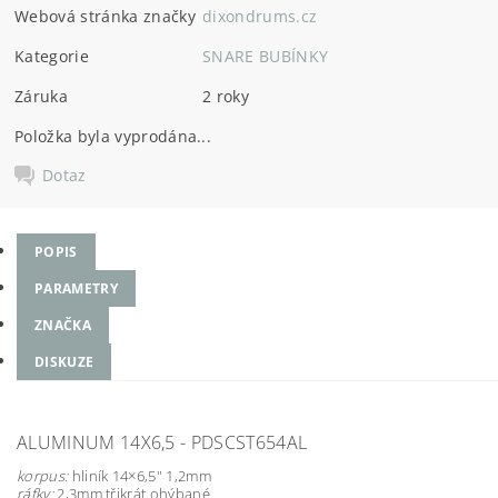
Webová stránka značky
dixondrums.cz
Kategorie
SNARE BUBÍNKY
Záruka
2 roky
Položka byla vyprodána...
Dotaz
POPIS
PARAMETRY
ZNAČKA
DISKUZE
ALUMINUM 14X6,5 - PDSCST654AL
korpus:
hliník 14×6,5" 1,2mm
ráfky:
2,3mm třikrát ohýbané