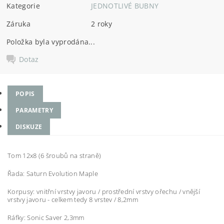
Kategorie
JEDNOTLIVÉ BUBNY
Záruka
2 roky
Položka byla vyprodána...
Dotaz
POPIS
PARAMETRY
DISKUZE
Tom 12x8 (6 šroubů na straně)
Řada: Saturn Evolution Maple
Korpusy: vnitřní vrstvy javoru / prostřední vrstvy ořechu / vnější
vrstvy javoru - celkem tedy 8 vrstev / 8,2mm
Ráfky: Sonic Saver 2,3mm