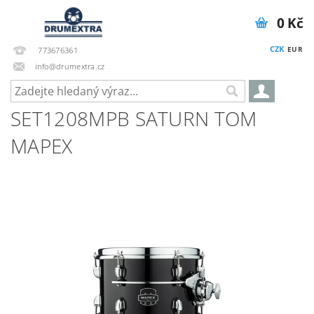
0 Kč
CZK
EUR
773676361
info@drumextra.cz
SET1208MPB SATURN TOM
MAPEX