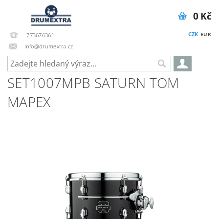
0 Kč
CZK
EUR
773676361
info@drumextra.cz
SET1007MPB SATURN TOM
MAPEX