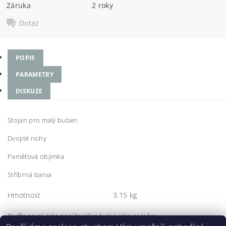
Záruka
2 roky
Dotaz
POPIS
PARAMETRY
DISKUZE
Stojan pro malý buben
Dvojité nohy
Paměťová objímka
Stříbrná barva
Hmotnost
3.15 kg
Buďte první, kdo napíše příspěvek k této položce.