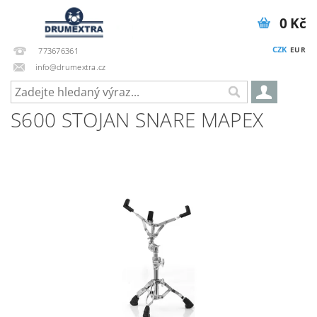
0 Kč
CZK
EUR
773676361
info@drumextra.cz
S600 STOJAN SNARE MAPEX