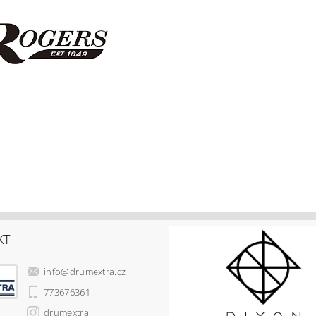
KT
info
@
drumextra.cz
773676361
drumextra