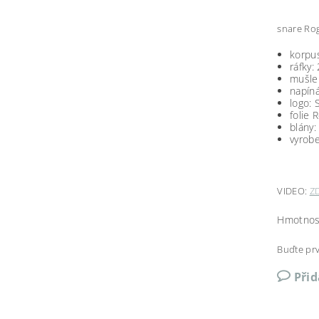
snare Ro
korpus
ráfky:
mušle:
napíná
logo:
folie 
blány
vyrob
VIDEO:
Z
Hmotnos
Buďte prv
Při