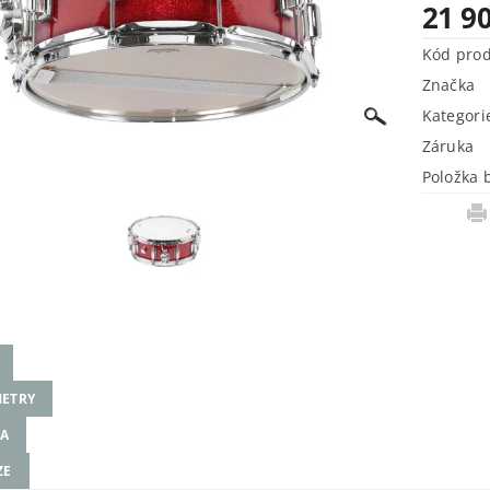
21 9
Kód pro
Značka
Kategori
Záruka
Položka 
ETRY
A
ZE