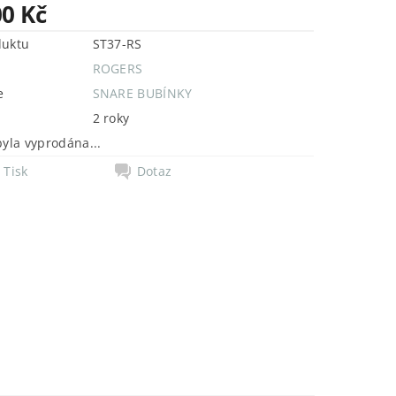
00 Kč
duktu
ST37-RS
ROGERS
e
SNARE BUBÍNKY
2 roky
byla vyprodána...
Tisk
Dotaz