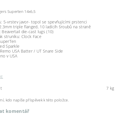
gers Superten 14x6,5
: 5-vrstev javor- topol se spevňujícími prstenci
 2.3mm triple flanged, 10 ladícíh šroubů na straně
 Beavertail die-cast lugs (10)
k struníku: Clock Face
 SuperTen
Red Sparkle
: Remo USA Batter / UT Snare Side
eno v USA
DE
t
7 kg
ní, kdo napíše příspěvek k této položce.
dat komentář