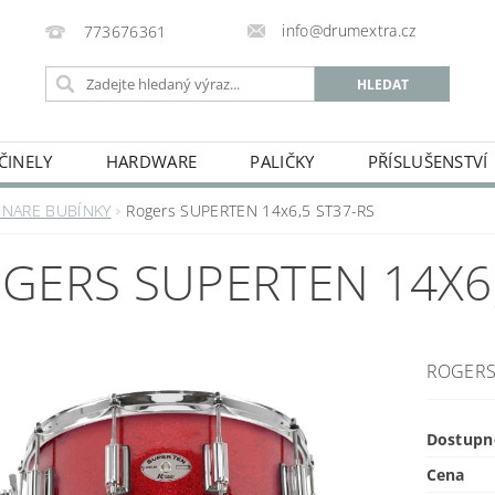
info@drumextra.cz
773676361
ČINELY
HARDWARE
PALIČKY
PŘÍSLUŠENSTVÍ
SNARE BUBÍNKY
Rogers SUPERTEN 14x6,5 ST37-RS
GERS SUPERTEN 14X6,
ROGERS
Dostupn
Cena