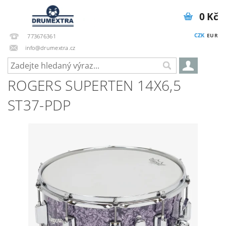
0 Kč
CZK
EUR
773676361
info@drumextra.cz
ROGERS SUPERTEN 14X6,5
ST37-PDP