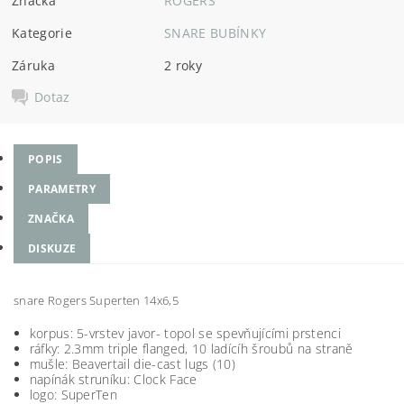
Značka
ROGERS
Kategorie
SNARE BUBÍNKY
Záruka
2 roky
Dotaz
POPIS
PARAMETRY
ZNAČKA
DISKUZE
snare Rogers Superten 14x6,5
korpus: 5-vrstev javor- topol se spevňujícími prstenci
ráfky: 2.3mm triple flanged, 10 ladícíh šroubů na straně
mušle: Beavertail die-cast lugs (10)
napínák struníku: Clock Face
logo: SuperTen