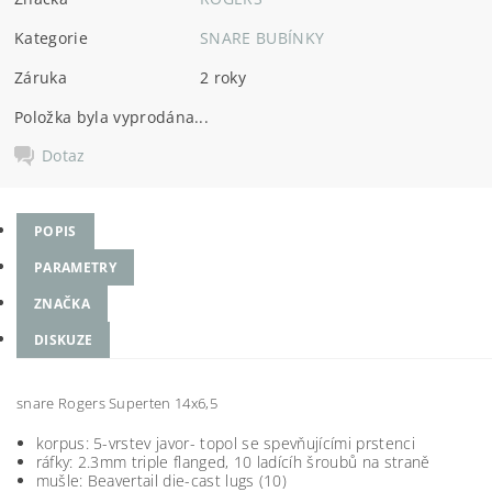
Kategorie
SNARE BUBÍNKY
Záruka
2 roky
Položka byla vyprodána...
Dotaz
POPIS
PARAMETRY
ZNAČKA
DISKUZE
snare Rogers Superten 14x6,5
korpus: 5-vrstev javor- topol se spevňujícími prstenci
ráfky: 2.3mm triple flanged, 10 ladícíh šroubů na straně
mušle: Beavertail die-cast lugs (10)