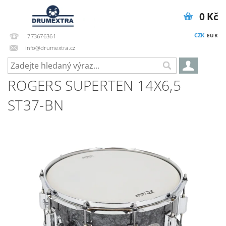
0 Kč
CZK
EUR
773676361
info@drumextra.cz
ROGERS SUPERTEN 14X6,5
ST37-BN