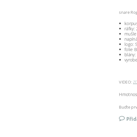
snare Ro
korpus
ráfky:
mušle:
napíná
logo:
folie 
blány
vyrob
VIDEO:
Z
Hmotnos
Buďte prv
Při