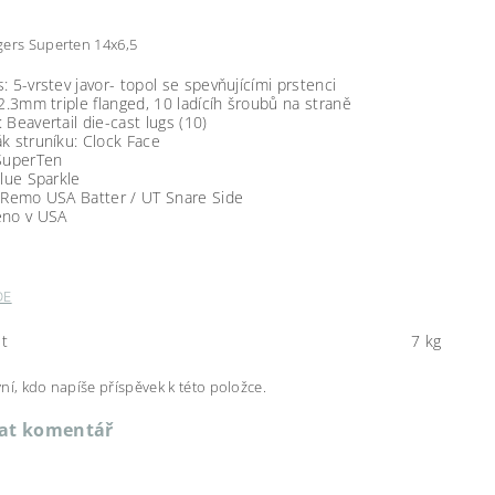
gers Superten 14x6,5
: 5-vrstev javor- topol se spevňujícími prstenci
 2.3mm triple flanged, 10 ladícíh šroubů na straně
 Beavertail die-cast lugs (10)
k struníku: Clock Face
 SuperTen
Blue Sparkle
: Remo USA Batter / UT Snare Side
eno v USA
DE
t
7 kg
ní, kdo napíše příspěvek k této položce.
dat komentář