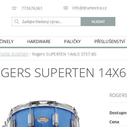
info@drumextra.cz
773676361
ČINELY
HARDWARE
PALIČKY
PŘÍSLUŠENSTVÍ
SNARE BUBÍNKY
Rogers SUPERTEN 14x6,5 ST37-BS
GERS SUPERTEN 14X6,
ROGERS
Dostupn
Cena