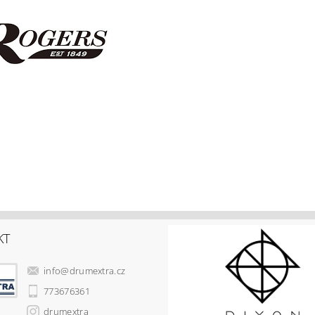
KT
info
@
drumextra.cz
773676361
drumextra