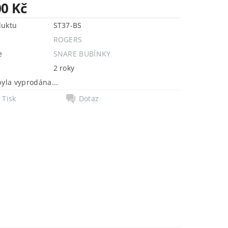
00 Kč
duktu
ST37-BS
ROGERS
e
SNARE BUBÍNKY
2 roky
byla vyprodána...
Tisk
Dotaz