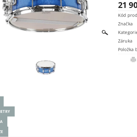
21 9
Kód pro
Značka
Kategori
Záruka
Položka 
ETRY
A
ZE