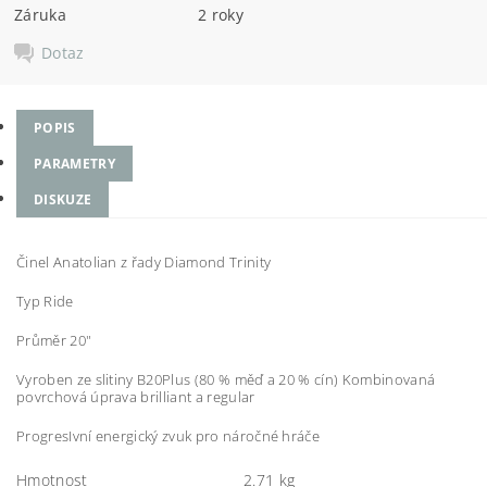
Záruka
2 roky
Dotaz
POPIS
PARAMETRY
DISKUZE
Činel Anatolian z řady Diamond Trinity
Typ Ride
Průměr 20"
Vyroben ze slitiny B20Plus (80 % měď a 20 % cín) Kombinovaná
povrchová úprava brilliant a regular
ProgresIvní energický zvuk pro náročné hráče
Hmotnost
2.71 kg