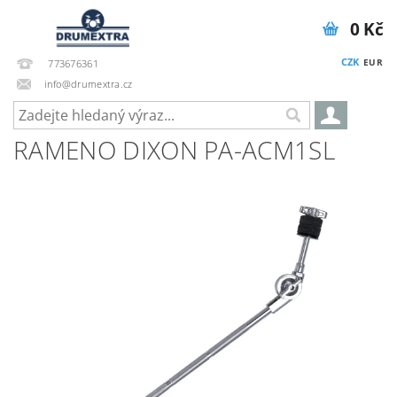
0 Kč
CZK
EUR
773676361
info@drumextra.cz
RAMENO DIXON PA-ACM1SL