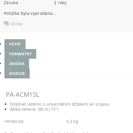
Záruka
2 roky
Položka byla vyprodána...
Dotaz
POPIS
PARAMETRY
ZNAČKA
DISKUZE
PA-ACM1SL
činelové rameno s univerzálním držákem ke stojanu
délka ramene 38cm (15")
Hmotnost
0.3 kg