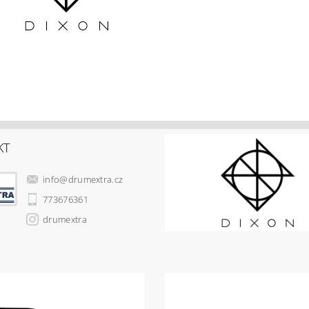
KT
info
@
drumextra.cz
773676361
drumextra