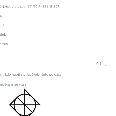
XON Hoop die cast 14"/10 PKS514B-8CR
4"
: 8
áfek
chrom
t
0.1 kg
ní, kdo napíše příspěvek k této položce.
dat komentář