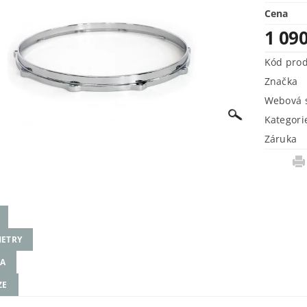
Cena
1 09
Kód pro
Značka
Webová s
Kategori
Záruka
ETRY
A
ZE