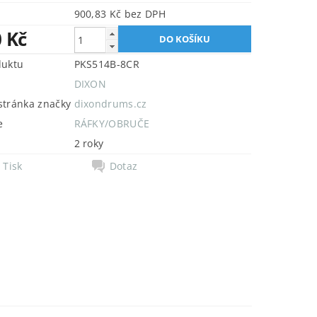
900,83 Kč bez DPH
0 Kč
duktu
PKS514B-8CR
DIXON
tránka značky
dixondrums.cz
e
RÁFKY/OBRUČE
2 roky
Tisk
Dotaz