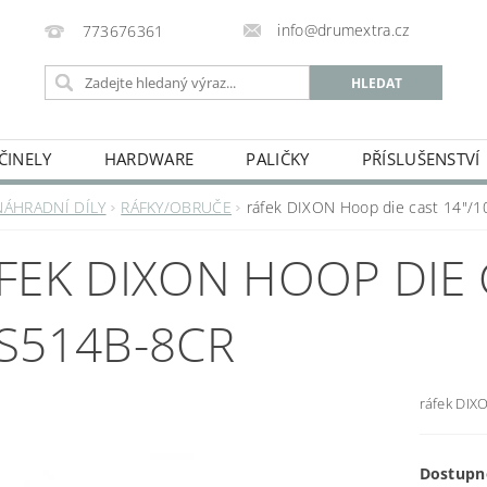
info@drumextra.cz
773676361
ČINELY
HARDWARE
PALIČKY
PŘÍSLUŠENSTVÍ
NÁHRADNÍ DÍLY
RÁFKY/OBRUČE
ráfek DIXON Hoop die cast 14"/
FEK DIXON HOOP DIE 
S514B-8CR
ráfek DIX
Dostupn