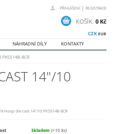
|
PŘIHLÁŠENÍ
REGISTRACE
KOŠÍK:
0 Kč
CZK
EUR
NÁHRADNÍ DÍLY
KONTAKTY
10 PKS514B-8CR
CAST 14"/10
ON Hoop die cast 14"/10 PKS514B-8CR
ost
Skladem
(>10 ks)