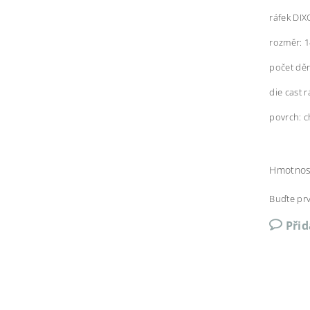
ráfek DI
rozměr: 1
počet děr
die cast r
povrch: 
Hmotnos
Buďte prv
Při