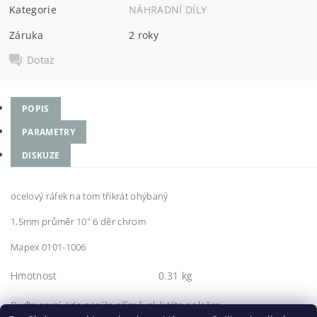
Kategorie
NÁHRADNÍ DÍLY
Záruka
2 roky
Dotaz
POPIS
PARAMETRY
DISKUZE
ocelový ráfek na tom třikrát ohýbaný
1,5mm průměr 10" 6 děr chrom
Mapex 0101-1006
Hmotnost
0.31 kg
Buďte první, kdo napíše příspěvek k této položce.