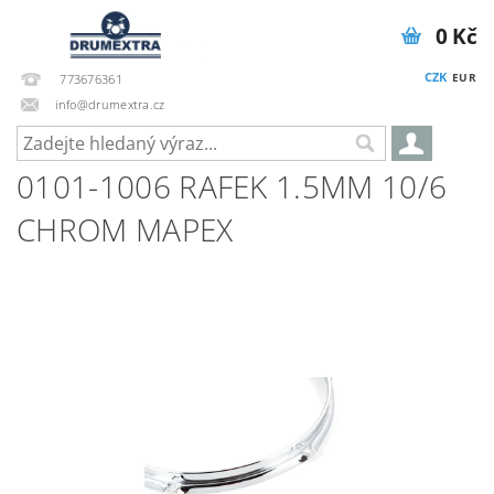
0 Kč
CZK
EUR
773676361
info@drumextra.cz
0101-1006 RAFEK 1.5MM 10/6
CHROM MAPEX