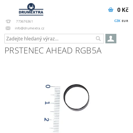
0 Kč
CZK
EUR
773676361
info@drumextra.cz
PRSTENEC AHEAD RGB5A