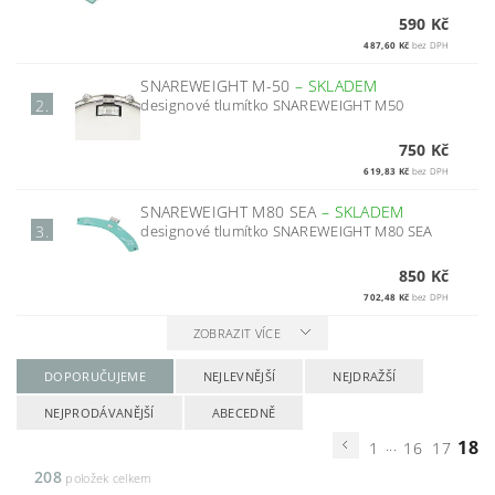
590 Kč
487,60 Kč
bez DPH
SNAREWEIGHT M-50
–
SKLADEM
designové tlumítko SNAREWEIGHT M50
2.
750 Kč
619,83 Kč
bez DPH
SNAREWEIGHT M80 SEA
–
SKLADEM
designové tlumítko SNAREWEIGHT M80 SEA
3.
850 Kč
702,48 Kč
bez DPH
ZOBRAZIT VÍCE
DOPORUČUJEME
NEJLEVNĚJŠÍ
NEJDRAŽŠÍ
NEJPRODÁVANĚJŠÍ
ABECEDNĚ
...
18
1
16
17
208
položek celkem