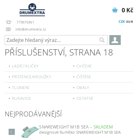
0 Kč
CZK
EUR
773676361
info@drumextra.cz
PŘÍSLUŠENSTVÍ
, STRANA 18
LADÍCÍ KLIČKY
CVIČENÍ
PRSTENCE/KROUŽKY
ČIŠTĚNÍ
TLUMENÍ
OBALY
RUKAVICE
OSTATNÍ
NEJPRODÁVANĚJŠÍ
SNAREWEIGHT M1B SEA
–
SKLADEM
designové tlumítko SNAREWEIGHT M1B SEA
1.