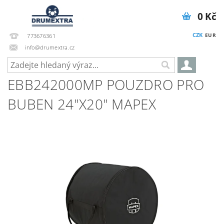
0 Kč
CZK
EUR
773676361
info@drumextra.cz
EBB242000MP POUZDRO PRO
BUBEN 24"X20" MAPEX