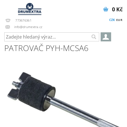
0 Kč
CZK
EUR
773676361
info@drumextra.cz
PATROVAČ PYH-MCSA6