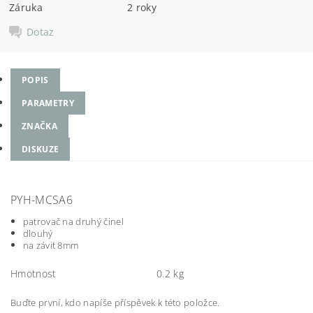
Záruka
2 roky
Dotaz
POPIS
PARAMETRY
ZNAČKA
DISKUZE
PYH-MCSA6
patrovač na druhý činel
dlouhý
na závit 8mm
Hmotnost
0.2 kg
Buďte první, kdo napíše příspěvek k této položce.