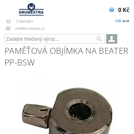
0 Kč
CZK
EUR
773676361
info@drumextra.cz
PAMĚŤOVÁ OBJÍMKA NA BEATER
PP-BSW