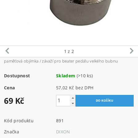
1
z 2
paměťová objímka / závaží pro beater pedálu velkého bubnu
Dostupnost
Skladem
(>10 ks)
Cena
57,02 Kč bez DPH
69 Kč
Kód produktu
891
Značka
DIXON