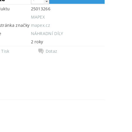
duktu
25013266
MAPEX
tránka značky
mapex.cz
e
NÁHRADNÍ DÍLY
2 roky
Tisk
Dotaz