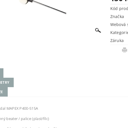
Kód pro
Značka
Webová s
Kategori
Záruka
ETRY
ZE
edal MAPEX P400-515A
ý beater / palice (plast/filc)