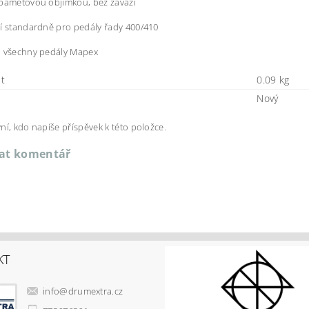
 paměťovou objímkou, bez závaží
í standardně pro pedály řady 400/410
a všechny pedály Mapex
t
0.09 kg
Nový
ní, kdo napíše příspěvek k této položce.
dat komentář
KT
info
@
drumextra.cz