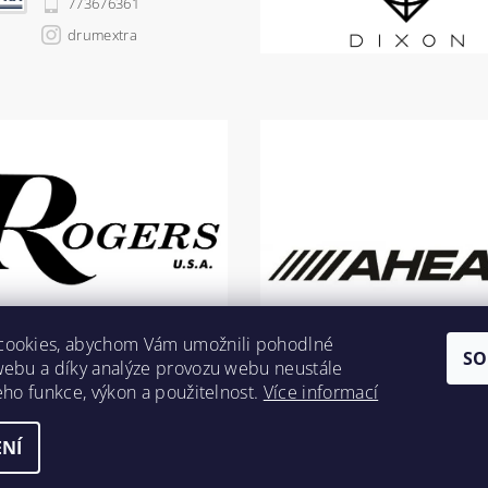
773676361
drumextra
cookies, abychom Vám umožnili pohodlné
SO
webu a díky analýze provozu webu neustále
jeho funkce, výkon a použitelnost.
Více informací
NÍ