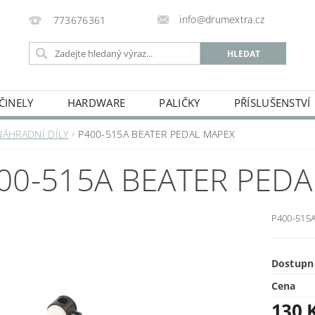
info@drumextra.cz
773676361
ČINELY
HARDWARE
PALIČKY
PŘÍSLUŠENSTVÍ
NÁHRADNÍ DÍLY
P400-515A BEATER PEDAL MAPEX
00-515A BEATER PED
P400-515
Dostupn
Cena
130 