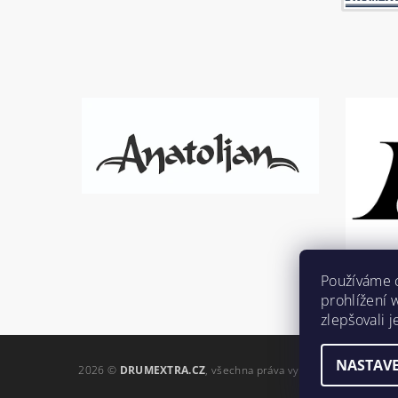
Používáme 
prohlížení 
zlepšovali 
NASTAVE
2026 ©
DRUMEXTRA.CZ
, všechna práva vyhrazena