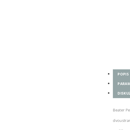
POPIS
PARAM
DISKU
Beater P
dvoustrann