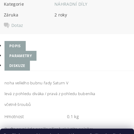
Kategorie
NÁHRADNÍ DÍLY
Záruka
2 roky
Dotaz
POPIS
PARAMETRY
DISKUZE
noha velkého bubnu řady Saturn V
levá z pohledu diváka / pravá z pohledu bubeníka
včetně šroubů
Hmotnost
0.1 kg
Buďte první, kdo napíše příspěvek k této položce.