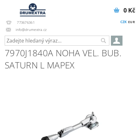
0 Kč
CZK
EUR
773676361
info@drumextra.cz
7970J1840A NOHA VEL. BUB.
SATURN L MAPEX