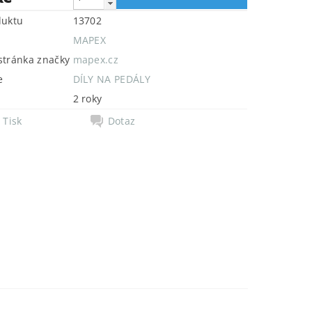
duktu
13702
MAPEX
tránka značky
mapex.cz
e
DÍLY NA PEDÁLY
2 roky
Tisk
Dotaz