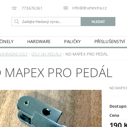
info@drumextra.cz
773676361
ČINELY
HARDWARE
PALIČKY
PŘÍSLUŠENSTVÍ
NÁHRADNÍ DÍLY
DÍLY NA PEDÁLY
ND MAPEX PRO PEDÁL
 MAPEX PRO PEDÁL
ND MAPEX 
Dostupn
Cena
190 