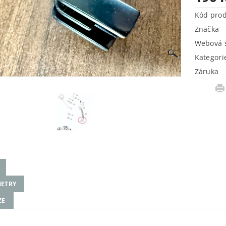
Kód pro
Značka
Webová s
Kategori
Záruka
ETRY
ZE