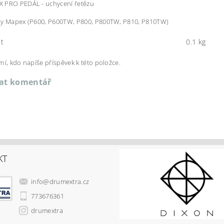
 PRO PEDÁL - uchycení řetězu
ly Mapex (P600, P600TW, P800, P800TW, P810, P810TW)
t
0.1 kg
ní, kdo napíše příspěvek k této položce.
dat komentář
KT
info
@
drumextra.cz
773676361
drumextra