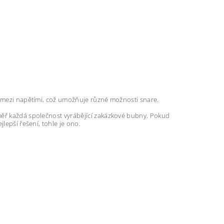
y mezi napětími, což umožňuje různé možnosti snare.
měř každá společnost vyrábějící zakázkové bubny. Pokud
lepší řešení, tohle je ono.