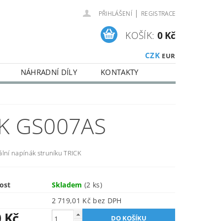
|
PŘIHLÁŠENÍ
REGISTRACE
KOŠÍK:
0 Kč
CZK
EUR
NÁHRADNÍ DÍLY
KONTAKTY
K GS007AS
ální napínák struníku TRICK
ost
Skladem
(2 ks)
2 719,01 Kč bez DPH
0 Kč