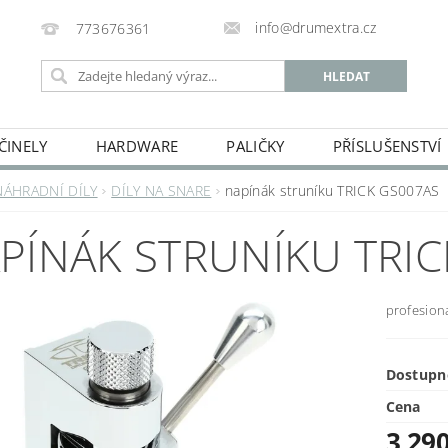
info@drumextra.cz
773676361
ČINELY
HARDWARE
PALIČKY
PŘÍSLUŠENSTVÍ
NÁHRADNÍ DÍLY
DÍLY NA SNARE
napínák struníku TRICK GS007AS
PÍNÁK STRUNÍKU TRIC
profesion
Dostupn
Cena
3 29