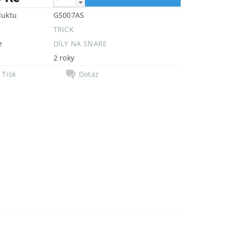
duktu
GS007AS
TRICK
e
DÍLY NA SNARE
2 roky
Tisk
Dotaz