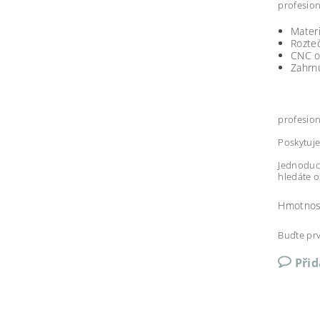
profesion
Materi
Rozteč
CNC o
Zahrnu
profesion
Poskytuje
Jednoduch
hledáte o
Hmotnos
Buďte prv
Při