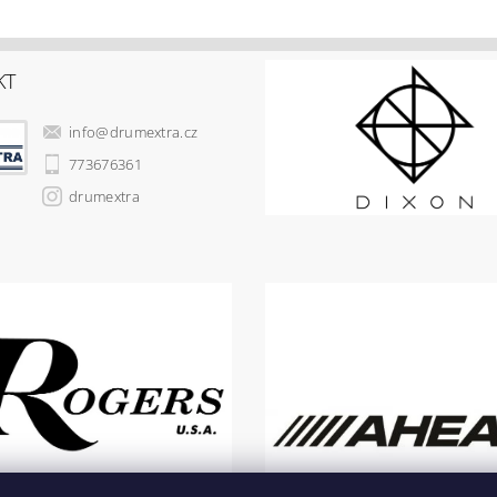
KT
info
@
drumextra.cz
773676361
drumextra