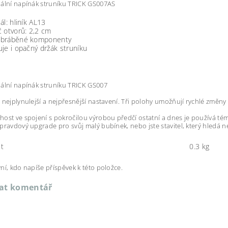
ální napínák struníku TRICK GS007AS
ál: hliník AL13
 otvorů: 2,2 cm
bráběné komponenty
je i opačný držák struníku
ální napínák struníku TRICK GS007
 nejplynulejší a nejpřesnější nastavení. Tři polohy umožňují rychlé změn
ost ve spojení s pokročilou výrobou předčí ostatní a dnes je používá té
pravdový upgrade pro svůj malý bubínek, nebo jste stavitel, který hledá nej
t
0.3 kg
ní, kdo napíše příspěvek k této položce.
dat komentář