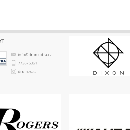
KT
info
@
drumextra.cz
773676361
drumextra