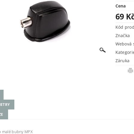
Cena
69 K
Kód pro
Značka
Webová s
Kategori
Záruka
ETRY
ZE
o malé bubny MPX