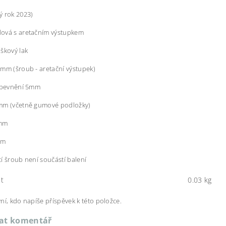
ý rok 2023)
ová s aretačním výstupkem
škový lak
mm (šroub - aretační výstupek)
 upevnění 5mm
mm (včetně gumové podložky)
4mm
mm
í šroub není součástí balení
t
0.03 kg
ní, kdo napíše příspěvek k této položce.
dat komentář