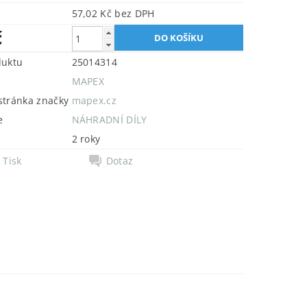
57,02 Kč bez DPH
č
duktu
25014314
MAPEX
tránka značky
mapex.cz
e
NÁHRADNÍ DÍLY
2 roky
Tisk
Dotaz