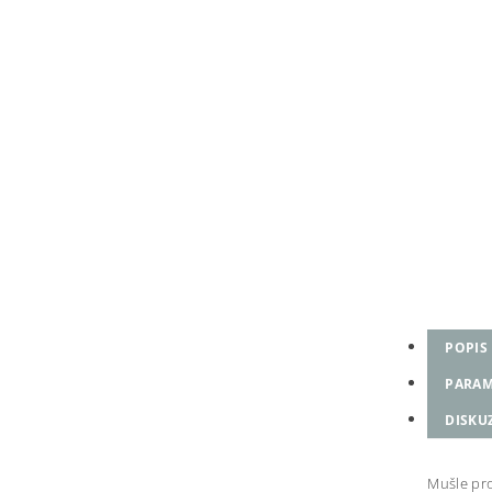
POPIS
PARAM
DISKU
Mušle pr