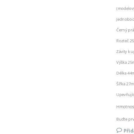
(modelov
Jednobod
Černý prá
Rozteč 25
Závity k
Výška 25
Délka 4
Šířka 27
Upevňujíc
Hmotnos
Buďte prv
Při