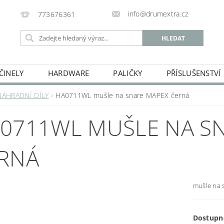
info@drumextra.cz
773676361
ČINELY
HARDWARE
PALIČKY
PŘÍSLUŠENSTVÍ
NÁHRADNÍ DÍLY
HA0711WL mušle na snare MAPEX černá
0711WL MUŠLE NA S
RNÁ
mušle na
Dostupn