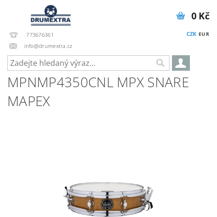
0 Kč
CZK
EUR
773676361
info@drumextra.cz
MPNMP4350CNL MPX SNARE
MAPEX