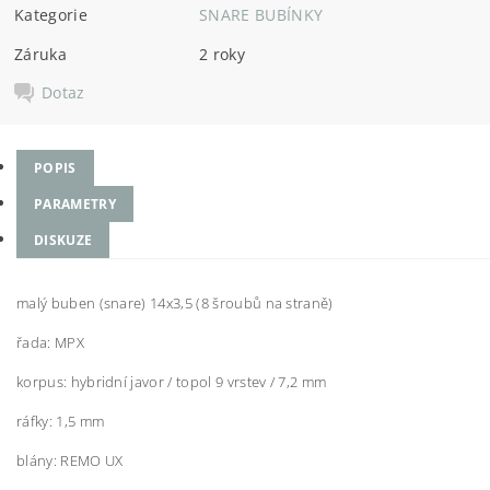
Kategorie
SNARE BUBÍNKY
Záruka
2 roky
Dotaz
POPIS
PARAMETRY
DISKUZE
malý buben (snare) 14x3,5 (8 šroubů na straně)
řada: MPX
korpus: hybridní javor / topol 9 vrstev / 7,2 mm
ráfky: 1,5 mm
blány: REMO UX